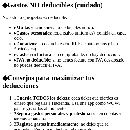
◆
Gastos NO deducibles (cuidado)
No todo lo que gastas es deducible:
▸
Multas y sanciones
: no deducibles nunca.
▸
Gastos personales
: ropa (salvo uniformes), comida en casa,
ocio.
▸
Donativos
: no deducibles en IRPF de autonomos (si en
Sociedades).
▸
Gastos sin factura
: sin comprobante, no hay deduccion.
▸
IVA no deducible
: si no tienes factura con IVA desglosado,
no puedes deducir el IVA.
◆
Consejos para maximizar tus
deducciones
1
Guarda TODOS los tickets
: cada ticket que pierdes es
dinero que regalas a Hacienda. Usa una app como WOWI
para registrarlos al momento.
2
Separa gastos personales y profesionales
: ten cuentas y
tarjetas separadas.
3
Registra gastos inmediatamente
: no dejes que se
acumulen. Registra el gasto en el momento.