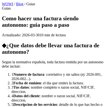
WOWI
/
Blog
/
Guias
Guias
Como hacer una factura siendo
autonomo: guia paso a paso
Actualizado:
2026-03-30
10 min
de lectura
◆
¿Que datos debe llevar una factura de
autonomo?
Segun la normativa española, toda factura emitida por un autonomo
debe incluir:
1
Numero de factura
: correlativo y sin saltos (ej: 2026-001,
2026-002...).
2
Fecha de emision
: el dia que emites la factura.
3
Tus datos
: nombre completo o razon social, NIF/CIF,
direccion.
4
Datos del cliente
: nombre o razon social, NIF/CIF,
direccion.
5
Descripcion de los servicios
: detalle de lo que has hecho o