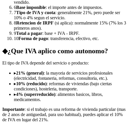
vendido.
6
Base imponible
: el importe antes de impuestos.
7
Tipo de IVA y cuota
: generalmente 21%, pero puede ser
10% o 4% segun el servicio.
8
Retencion de IRPF
(si aplica): normalmente 15% (7% los 3
primeros anos).
9
Total a pagar
: base + IVA - IRPF.
10
Forma de pago
: transferencia, efectivo, etc.
◆
¿Que IVA aplico como autonomo?
El tipo de IVA depende del servicio o producto:
▸
21% (general)
: la mayoria de servicios profesionales
(electricidad, fontaneria, reformas, consultoria, etc.).
▸
10% (reducido)
: reformas de viviendas (bajo ciertas
condiciones), hosteleria, transporte.
▸
4% (superreducido)
: alimentos basicos, libros,
medicamentos.
Importante
: si el trabajo es una reforma de vivienda particular (mas
de 2 anos de antiguedad, para uso habitual), puedes aplicar el 10%
de IVA en lugar del 21%.