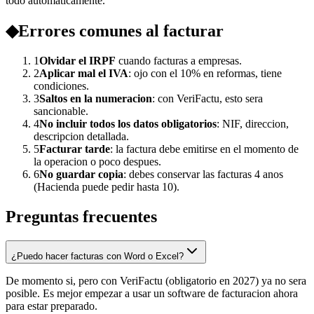
todo automaticamente.
◆
Errores comunes al facturar
1
Olvidar el IRPF
cuando facturas a empresas.
2
Aplicar mal el IVA
: ojo con el 10% en reformas, tiene
condiciones.
3
Saltos en la numeracion
: con VeriFactu, esto sera
sancionable.
4
No incluir todos los datos obligatorios
: NIF, direccion,
descripcion detallada.
5
Facturar tarde
: la factura debe emitirse en el momento de
la operacion o poco despues.
6
No guardar copia
: debes conservar las facturas 4 anos
(Hacienda puede pedir hasta 10).
Preguntas frecuentes
¿Puedo hacer facturas con Word o Excel?
De momento si, pero con VeriFactu (obligatorio en 2027) ya no sera
posible. Es mejor empezar a usar un software de facturacion ahora
para estar preparado.